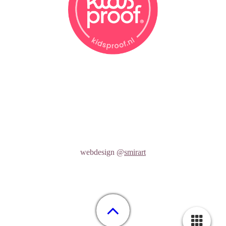
webdesign @
smirart