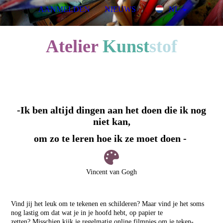
AANMELDEN
NIEUWS
NL
A
telier
Kunst
stof
voor kinderen & jongeren
-Ik ben altijd dingen aan het doen die ik nog
niet kan,
om zo te leren hoe ik ze moet doen -
Vincent van Gogh
Vind jij het leuk om te tekenen en schilderen? Maar vind je het soms
nog lastig om dat wat je in je hoofd hebt, op papier te
zetten?
Misschien kijk je regelmatig online filmpjes om je teken-