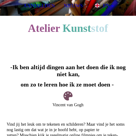
AANMELDEN
NIEUWS
EN
A
telier
Kunst
stof
voor kinderen & jongeren
-Ik ben altijd dingen aan het doen die ik nog
niet kan,
om zo te leren hoe ik ze moet doen -
Vincent van Gogh
Vind jij het leuk om te tekenen en schilderen? Maar vind je het soms
nog lastig om dat wat je in je hoofd hebt, op papier te
zetten?
Misschien kijk je regelmatig online filmpjes om je teken-