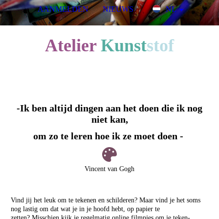
AANMELDEN
NIEUWS
NL
A
telier
Kunst
stof
voor kinderen & jongeren
-Ik ben altijd dingen aan het doen die ik nog
niet kan,
om zo te leren hoe ik ze moet doen -
Vincent van Gogh
Vind jij het leuk om te tekenen en schilderen? Maar vind je het soms
nog lastig om dat wat je in je hoofd hebt, op papier te
zetten?
Misschien kijk je regelmatig online filmpjes om je teken-